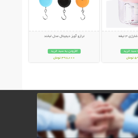
ی 3 تیغه
ترازو آویز دیجیتال مدل لبخند
 سبد خرید
افزودن به سبد خرید
مان
398,000 تومان