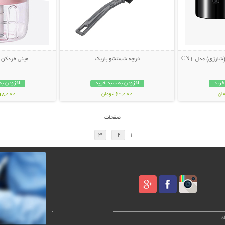
ارژی) مدل CN1
فرچه شستشو باریک
مینی خردکن شارژ
خرید
افزودن به سبد خرید
افزودن به
69,000 تومان
598,000 تو
صفحات
3
2
1
ه