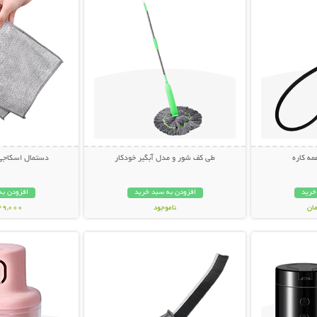
ه کاره
طی کف شور و مدل آبگیر خودکار
دستمال اسکاجی (بست
خرید
افزودن به سبد خرید
افزودن به
ناموجود
149,000 تو
بیشتر
نمایش توضیحات بیشتر
نمایش توضی
598,000 تومان