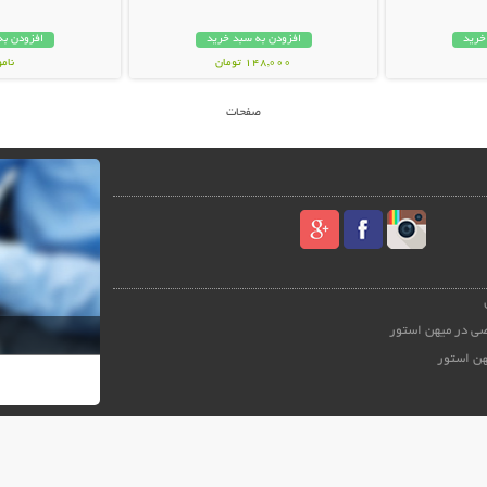
خرید
افزودن به سبد خرید
افزودن به
148,000 تومان
نام
37,000 توم
صفحات
ی در میهن استور
هن استور