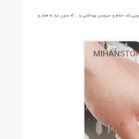
ینک ظرفشویی،روشویی،کف حمام و سرویس بهداشتی و … که بدون نیاز به فشار و