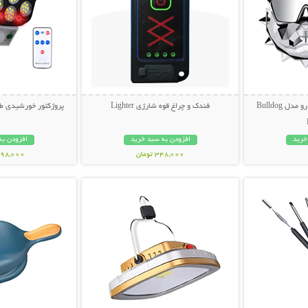
خوشبوکننده دریچه ای خودرو مدل Bulldog
فندک و چراغ قوه شارژی Lighter
پروژکتور خورشیدی طر
خرید
افزودن به سبد خرید
افزودن به
348,000 تومان
1,198,000 ت
بیشتر
نمایش توضیحات بیشتر
نمایش توضی