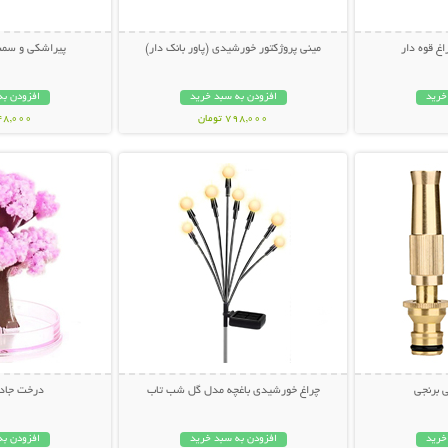
مینی پروژکتور خورشیدی (پاور بانک دار)
پیراشکی و سمب
خرید
افزودن به سبد خرید
افزودن به
798,000 تومان
448,000 تو
بیشتر
نمایش توضیحات بیشتر
نمایش توضی
 برنجی
چراغ خورشیدی باغچه مدل گل شب تاب
درخت جادو
خرید
افزودن به سبد خرید
افزودن به