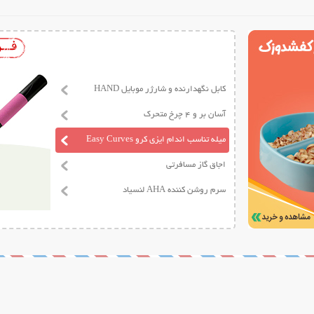
کابل نگهدارنده و شارژر موبایل HAND
آسان بر و 4 چرخ متحرک
میله تناسب اندام ایزی کرو Easy Curves
اجاق گاز مسافرتی
سرم روشن کننده AHA لنسیاد