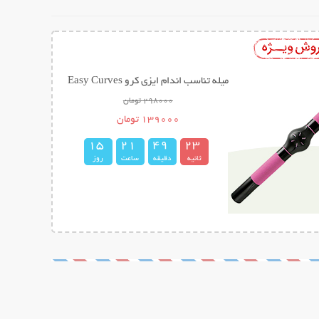
میله تناسب اندام ایزی کرو Easy Curves
298000 تومان
139000 تومان
1
5
2
1
4
9
2
2
3
ثانیه
دقیقه
ساعت
روز