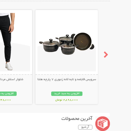
نمایش توضیحات بیشتر
نمایش توضیح
سرویس قابلمه و تابه لانه زنبوری 7 پارچه هلنا
شلوار اسلش مردانه طر
افزودن به سبد خرید
افزودن به 
2,898,000 تومان
348,000 توما
آخرین محصولات
آرشیو