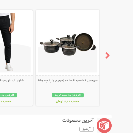
نمایش توضیحات بیشتر
نمایش توضیح
سرویس قابلمه و تابه لانه زنبوری 7 پارچه هلنا
شلوار اسلش مردانه طر
افزودن به سبد خرید
افزودن به 
2,898,000 تومان
348,000 توما
آخرین محصولات
آرشیو