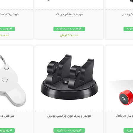
یره دار
فرچه شستشو باریک
خوشبوکننده خ
خرید
افزودن به سبد خرید
افزودن به
69,000 تومان
598,000 تو
بیشتر
نمایش توضیحات بیشتر
نمایش توضی
Uniqu
هولدر و پارک فون چرخشی موبایل
متر قفل دا
خرید
افزودن به سبد خرید
افزودن به