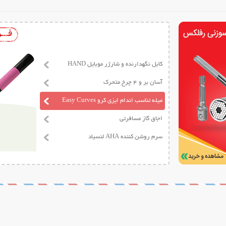
کابل نگهدارنده و شارژر موبایل HAND
آسان بر و 4 چرخ متحرک
میله تناسب اندام ایزی کرو Easy Curves
اجاق گاز مسافرتی
سرم روشن کننده AHA لنسیاد