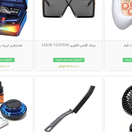
ت گیم
عینک آفتابی لاکچری LOUIS VUITTON
هندزفری ایرپاد بلو
خرید
افزودن به سبد خرید
افزودن به
348,000 تومان
898,000 تو
بیشتر
نمایش توضیحات بیشتر
نمایش توضی