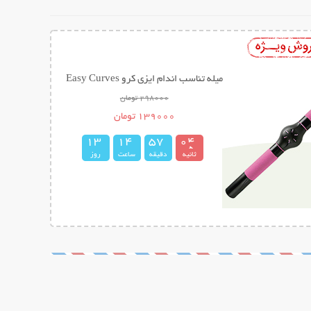
میله تناسب اندام ایزی کرو Easy Curves
298000 تومان
139000 تومان
1
3
1
4
5
7
0
3
4
ثانیه
دقیقه
ساعت
روز