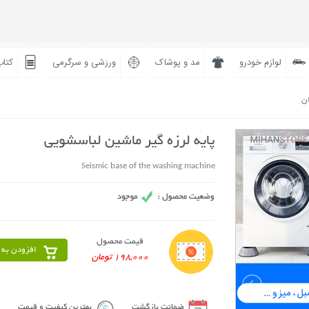
لوازم خودرو
مد و پوشاک
ورزشی و سرگرمی
کتاب
ان
پایه لرزه گیر ماشین لباسشویی
Seismic base of the washing machine
قیمت محصول
افزودن به 
198,000 تومان
ضمانت بازگشت
بهترین کیفیت و قیمت