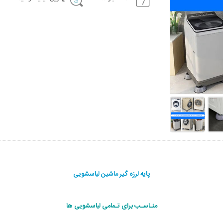
پایه لرزه گیر ماشین لباسشویی
منـاسـب برای تـمامی لباسشویی ها