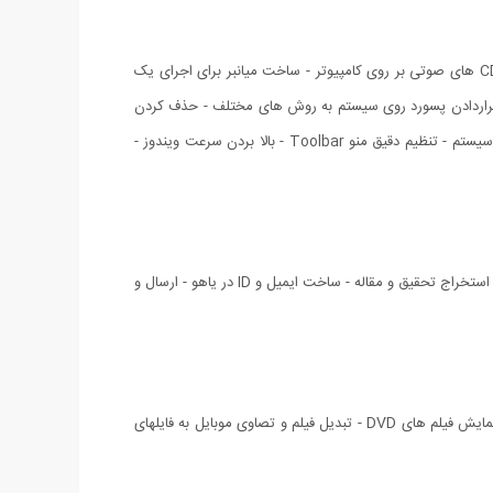
روشن کردن کامپیوتر - روشهای مختلف برای خاموش کردن اصولی و رفتن به حالت آماده باش - حذف و ایجاد یک فولدر جدید - کپی کردن فایل و CD های صوتی بر روی کامپیوتر - ساخت میانبر برای اجرای یک
- قراردادن پسورد روی سیستم به روش های مختلف - حذف کردن
برنامه های نصب شده - بررسی حجم و فضای خالی هارد دیسک - دریافت فکس - مخفی و آشکار کردن فایلها - نحوه بررسی مشخصات سخت افزاری سیستم - تنظیم دقیق منو Toolbar - بالا بردن سرعت ویندوز -
نصب مودم - ایجاد یک کانکشن - اتصال به اینترنت - معرفی سایتهای مشهور و پرکاربرد - تعیین صفحه پیش فرض IE - کار با برنامه محبوب فایرفاکس - استخراج تحقیق و مقاله - ساخت ایمیل و ID در یاهو - ارسال و
کار با برنامه های Media Player و Jet Audio - ضبط صدا با میکروفن - تبدیل های صوتی به MP3 - اجرای فیلم های موبایل - تنظیم حجم صدا - نمایش فیلم های DVD - تبدیل فیلم و تصاوی موبایل به فایلهای