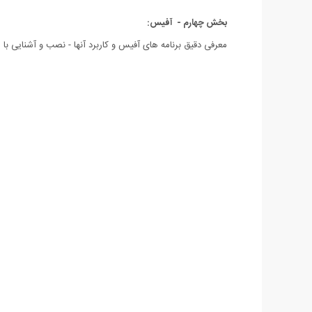
بخش چهارم - آفیس:
معرفی دقیق برنامه های آفیس و کاربرد آنها - نصب و آشنایی با محیط برنامه Word - نصب فونت و تنظیمات پاراگراف - ایجاد و زیباسازی کادر و 