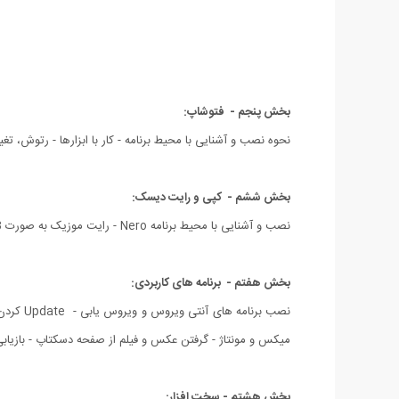
بخش پنجم - فتوشاپ:
نحوه نصب و آشنایی با محیط برنامه - کار با ابزارها - رتوش، تغ
بخش ششم - کپی و رایت دیسک:
نصب و آشنایی با محیط برنامه Nero - رایت موزیک به صورت MP3 و Audio - رایت فیلم به صورت VCD و DVD - آشنایی با برنامه و ایمیج گرفتن از CD .
بخش هفتم - برنامه های کاربردی:
میکس و مونتاژ - گرفتن عکس و فیلم از صفحه دسکتاپ - بازیاب
بخش هشتم - سخت افزار: