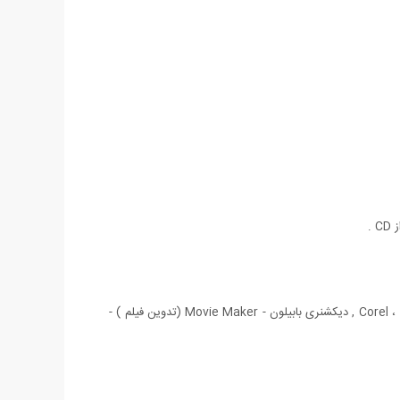
نصب برنامه های آنتی ویروس و ویروس یابی - Update کردن آنتی ویروس - آشنایی با نرم افزارهای Winrar (فشرده سازی ) و Corel ، Acrobat Reader , دیکشنری بابیلون - Movie Maker (تدوین فیلم ) -