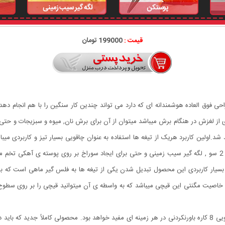
قیمت :
199000 تومان
 طراحی فوق العاده هوشمندانه ای که دارد می تواند چندین کار سنگین را با هم انجام د
د.اولین کاربرد هریک از تیغه ها استفاده به عنوان چاقویی بسیار تیز و کاربردی میب
داده شده که میتوان از آن به عنوان درب باز کن , پیچ گوشتی 2 سو , لگه گیر سیب زمینی و حتی برای ایجاد سوراخ بر 
بسیار کاربردی این محصول تبدیل شدن یکی از تیغه ها به فلس گیر ماهی است که با چ
د خاصیت مگنتی این قیچی میباشد که به واسطه ی آن میتوانید قیچی را بر روی سطو
هم قیچی، هم بازکن، هم کابل کش و هم چاقو! این قیچی جادویی 8 کاره باورنکردنی در هر زمینه ای مفید خواهد بود. محص