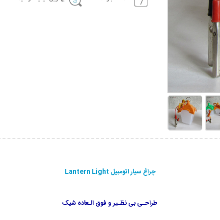
چراغ سیار اتومبیل Lantern Light
طراحـی بی نظـیر و فوق الـعاده شیک