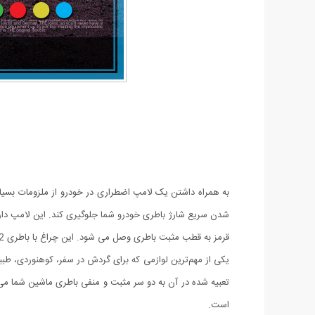
به همراه داشتن یک لامپ اضطراری در خودرو از ملزومات بسیار
شدن سریع شارژ باطری خودرو شما جلوگیری کند. این لامپ دارا
قرمز به قطب مثبت باطری وصل می شود. این چراغ با باطری 12 ولت یا هر منبع تغذیه ای که ولتاژ 12 ولت دی سی تامین بکند می تواند کار بکند. طول کابل این محصول 135 سانتی متر است.
یکی از مهم‌ترین لوازمی که برای گردش در سفر، کوهنوردی، طبی
است.