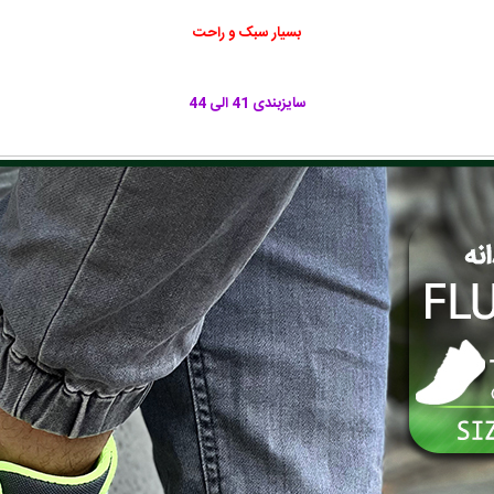
بسیار سبک و راحت
سایزبندی 41 الی 44