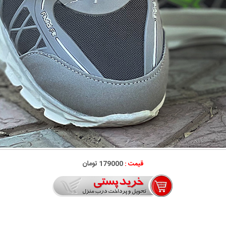
قیمت :
179000 تومان