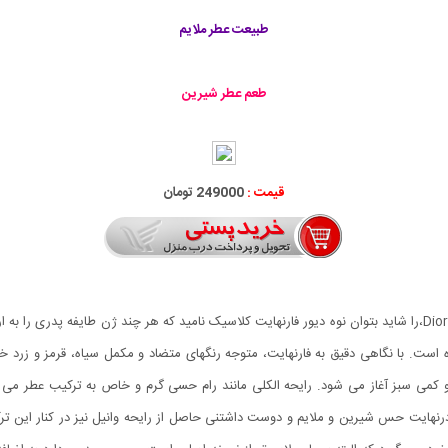
طبیعت عطر ملایم
طعم عطر شیرین
قیمت :
249000 تومان
عطر ادکلن دیور فارنهایت له پرفیوم-Dior Fahrenheit Le Parfum،را شاید بتوان نوه دیور فارنهایت کلاسیک نامید که هر
ی و کمی سبز آغاز می شود. رایحه الکلی مانند رام حسی گرم و خاص به ترکیب عطر م
و درنهایت حس شیرین و ملایم و دوست داشتنی حاصل از رایحه وانیل نیز در کنار این ت