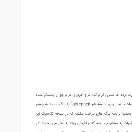
 چند ژن طایفه پدری را به ارث برده اما مدرن تر و گرم تر و امروزی تر و جوان پسندتر شده
است.شیشه‌ی این عطر، بسیار زیبا و منحصر به فرد طراحی شده است. با نگاهی دقیق به فارنهایت، متوجه رنگهای متضاد و مکمل سیاه، قرمز و زرد خواهید شد. روی شیشه نام Fahrenheit با رنگ سفید به چشم
ی بخشد. رایحه برگ های درخت بنفشه که در نسخه کلاسیک نیز
رکیبات به مشام می رسد که جذابیتی ویژه به عطر می بخشد. در