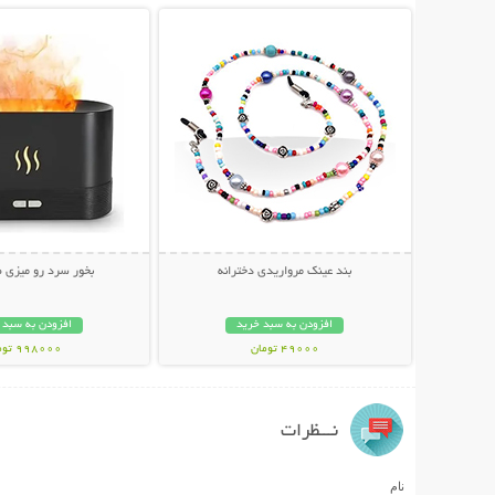
بند عینک مرواریدی دخترانه
بخور سرد رو میزی 
افزودن به سبد خرید
افزودن به سبد 
49000 تومان
998000 تومان
نـــظرات
نام