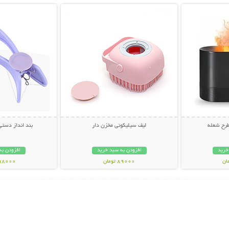
طرح شعله
لیف سیلیکونی مخزن دار
بند انداز دستی اس
خرید
افزودن به سبد خرید
افزودن به
89000 تومان
398000 تو