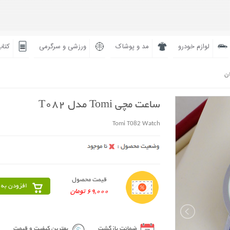
لوازم خودرو
مد و پوشاک
ورزشی و سرگرمی
کتاب
ان
ساعت مچی Tomi مدل T082
Tomi T082 Watch
قیمت محصول
افزودن به 
69,000 تومان
ضمانت بازگشت
بهترین کیفیت و قیمت