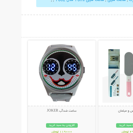
حات بیشتر
نمایش توضیحات بیشتر
س و مبلمان
ساعت ضدآب JOKER
 سبد خرید
افزودن به سبد خرید
مان
119000 تومان