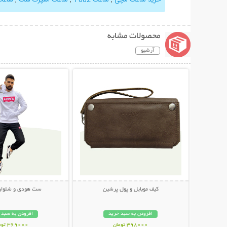
محصولات مشابه
آرشیو
نمایش توضیحات بیشتر
نمایش توضیحات 
کیف موبایل و پول پرشین
ست هودی و شلوار EVIS
افزودن به سبد خرید
افزودن به سبد 
398000 تومان
369000 تومان