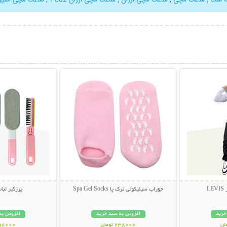
بیشتر
نمایش توضیحات بیشتر
نمایش توضی
L
جوراب سیلیکونی ترک پا Spa Gel Socks
پرزگیر لبا
خرید
افزودن به سبد خرید
افزودن به
238000 تومان
298000 تو