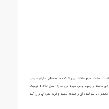
 ساعت‌های مچی با طرح‌های خاص و زیبا است. ساعت های ساخت این شرکت ساعت‌هایی دارای طرحی
اسپورت و شیکی هستند. ساعت مچی Tomi مدل T082 از جمله جدید ترین طرح های ساعت عرضه شده است که طرح ویژه آن نمای خاصی از دور داشته و بسیار جلب توجه می نماید. مدل T082 کیفیت
صول با بند قهوه ای و صفحه سفید و فریم نقره ای و رز گلد