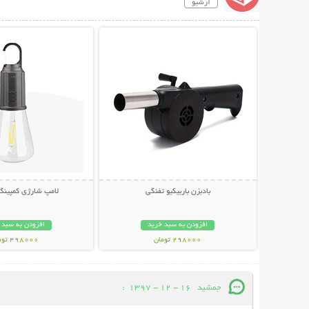
آرشیو
نمایش توضیحات بیشتر
نمایش توضیحات 
بادبزن باربیکیو تفنگی
لامپ شارژی کمپینگ 
افزودن به سبد خرید
افزودن به سبد 
298000 تومان
498000 تومان
جمشید
16 - 12 - 1397
: