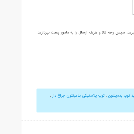
د، سپس وجه کالا و هزینه ارسال را به مامور پست بپردازید.
د توپ بدمینتون
,
توپ پلاستیکی بدمینتون چراغ دار
,