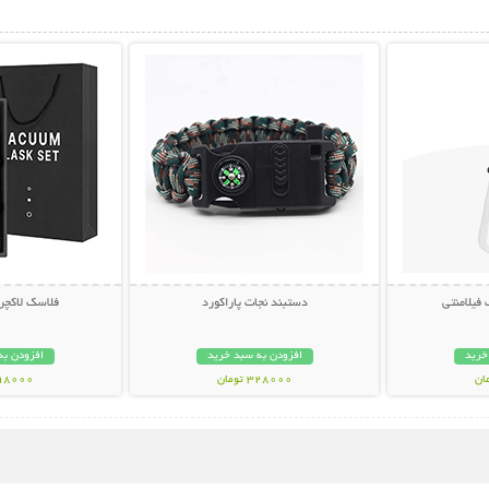
بیشتر
نمایش توضیحات بیشتر
نمایش توضی
فیلامنتی
دستبند نجات پاراکورد
فلاسک لاکچر
خرید
افزودن به سبد خرید
افزودن به
328000 تومان
598000 تو